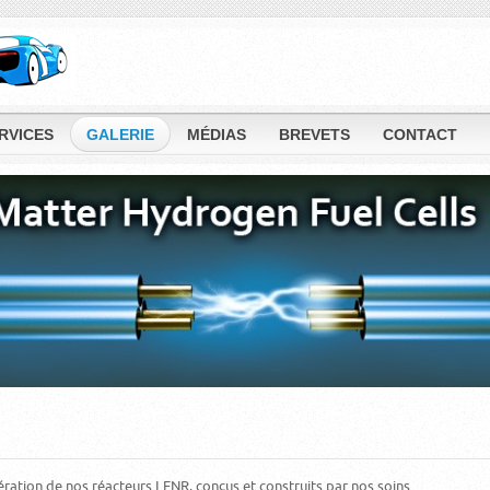
RVICES
GALERIE
MÉDIAS
BREVETS
CONTACT
ation de nos réacteurs LENR, conçus et construits par nos soins.